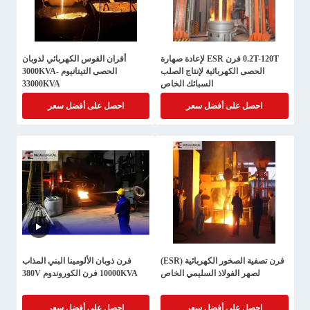
0.2T-120T فرن ESR لإعادة صهارة
أفران القوس الكهربائي لذوبان
الحصى الكهربائية لإنتاج الصلب
الحصى التيتانيوم 3000KVA-
السبائك الخاص
33000KVA
احصل على أفضل سعر
احصل على أفضل سعر
فرن تصفية الصخور الكهربائية (ESR)
فرن ذوبان الألومينا البني المذاب
لصهر الفولاذ السليمي الخاص
10000KVA فرن الكوروندوم 380V
احصل على أفضل سعر
احصل على أفضل سعر