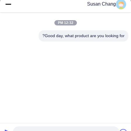
Susan@aeaxa.com
Susan Chang
البريد
الإلكتروني
12:32 PM
Good day, what product are you looking for?
0086-13991372145
الهاتف
Xi'an Abundance Metallurgical Equipment Co.,
Ltd.