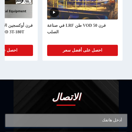
فرن VOD 50 طن LRF في صناعة
فرن أوكسجين الأرجو
الصلب
AOD 3T-180T لمعدات تصنيع الصل
احصل على أفضل سعر
احصل على
الاتصال