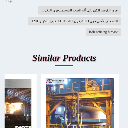
Tags:
فرن القوس الكهربائي,آلة الصب المستمر,فرن التكرير
التصميم الأمني فرن AOD,فرن AOD 120T,فرن التكرير 120T
ladle refining furnace
Similar Products