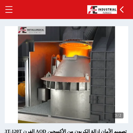
3
/
2
تصميم الأمان إزالة الكربون من الأكسجين AOD الفرن 3T-120T