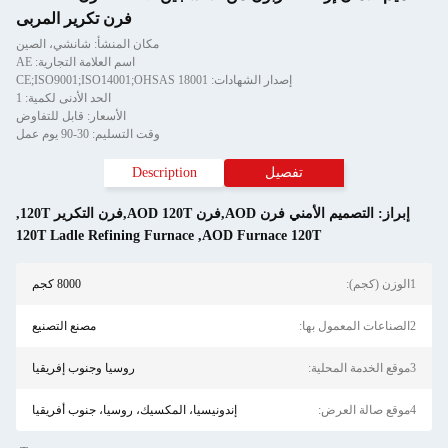
فرن تكرير المربى
مكان المنشأ: شانشي، الصين
اسم العلامة التجارية: AE
إصدار الشهادات: CE;ISO9001;ISO14001;OHSAS 18001
الحد الأدنى لكمية: 1
الأسعار: قابل للتفاوض
وقت التسليم: 30-90 يوم عمل
تفصيل
Description
إبراز:
التصميم الأمني فرن AOD,فرن AOD 120T,فرن التكرير 120T
,
120T Ladle Refining Furnace
,
AOD Furnace 120T
1الوزن (كجم):
8000 كجم
2الصناعات المعمول بها:
مصنع التصنيع
3موقع الخدمة المحلية:
روسيا وجنوب إفريقيا
4موقع صالة العرض:
إندونيسيا، المكسيك، روسيا، جنوب أفريقيا