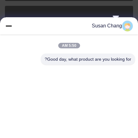
Susan@aeaxa.com
Susan Chang
البريد
الإلكتروني
5:50 AM
Good day, what product are you looking for?
0086-13991372145
الهاتف
Xi'an Abundance Metallurgical Equipment Co.,
Ltd.